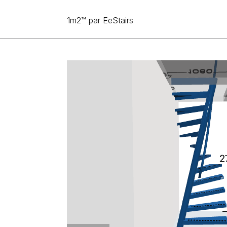
Aller au contenu
1m2™
par EeStairs