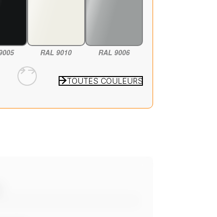
9005
RAL 9010
RAL 9006
TOUTES COULEURS
L