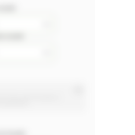
scalier
mm
ur escalier
mm
 30 mm entre l’escalier et
n ajustement.
e l’escalier