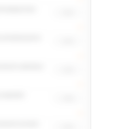
ONTREMARCHES
€ 280
 ANTIDÉRAPANTS
€ 250
URANTE AMOVIBLE
€ 320
 ABAISSÉE
€ 480
URANTE EN INOX
€ 530