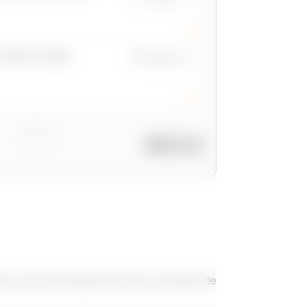
CORPS ÉTAGE
€ € 350 / m
INFOS ?
dont vous avez besoin de nous en termes de