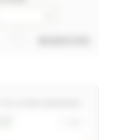
mm
COMMENT FAIRE ?
™ avec ces options supplémentaires.
ACILE
€ 320
andé