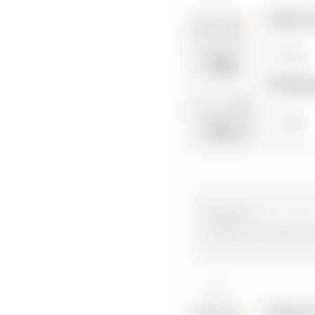
Largeur e
Profonde
Conseil:
Laissez un espace de
les murs pour un bo
Hauteur d