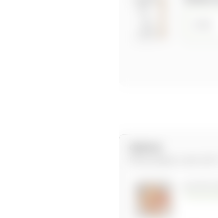
Options
Personnalisez votre 1m2
ACCÈS F
recomm