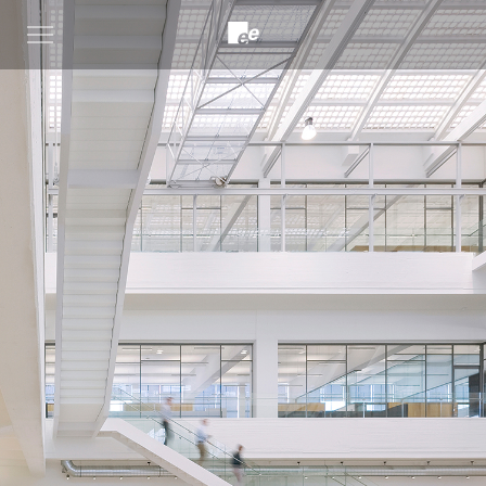
Open
menu