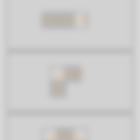
MODIFIER
votre escalier.
Hauteur d’étage par défaut
Largeur escalier
SUIVANT