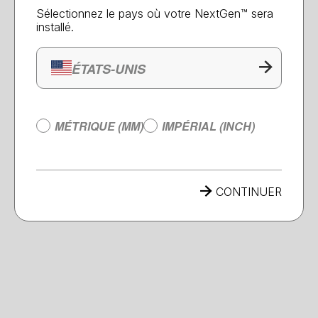
Sélectionnez le pays où votre NextGen™ sera
€ Loading... / m
installé.
ULTRA-CLAIR
2x 10mm verre ultra-clair
ÉTATS-UNIS
€ Loading... / m
BRONZE
MÉTRIQUE (MM)
IMPÉRIAL (INCH)
2x 10mm verre bronze fumé
CONTINUER
Type de main courante
ACIER INOXYDABLE
Finition durable et moderne