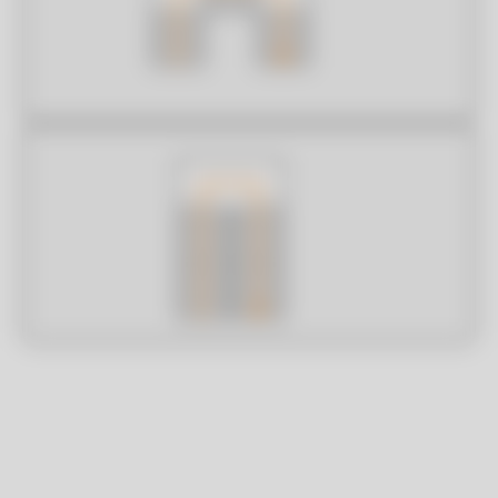
Hauteurs d’étage à étage
Saisissez la hauteur FTF et spécifiez la plage
d’étages à laquelle elle s’applique.
Hauteur ETÉ
Nombre d’étages
Étage(s)
mm
+
+
Ajouter
+
INFOS ?