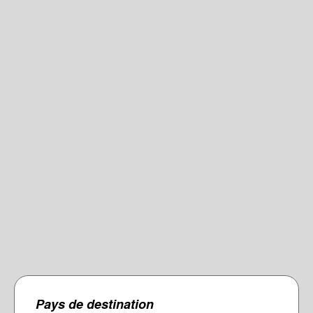
Longueur
Quantité
Prix
Ajouter
+
INFOS ?
Type de verre
STANDARD
2x 10mm verre float
Pays de destination