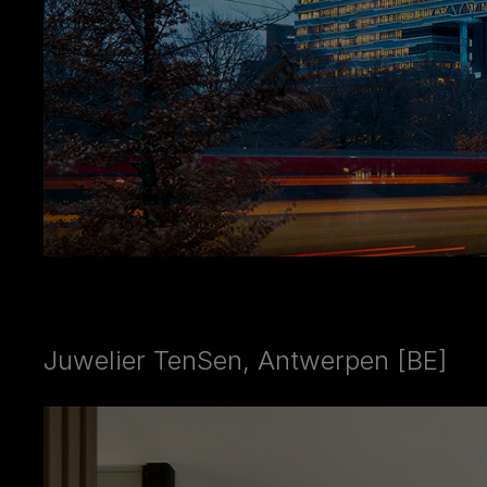
Juwelier TenSen, Antwerpen [BE]