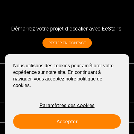
Démarrez votre projet d'escalier avec EeStairs!
RESTER EN CONTACT
Nous utilisons des cookies pour améliorer votre
RECEVOIR LA NEWSLETTER
expérience sur notre site. En continuant à
BLOG
naviguer, vous acceptez notre politique de
cookies.
PARTAGER
GA
GA
GA
GA
GA
NAAR
NAAR
NAAR
NAAR
NAAR
DE
DE
DE
DE
DE
FACEBOOK
YOUTUBE
LINKEDIN
PINTEREST
INSTA
Paramètres des cookies
PAGINA
PAGINA
PAGINA
PAGINA
PAGINA
VAN
VAN
VAN
VAN
VAN
Contact: EeStairs
+1 (226) 381 0111
info@eestairs.com
EESTAIRS
EESTAIRS
EESTAIRS
EESTAIRS
EESTAI
Accepter
Legal
Press
© 2026 EeStairs.