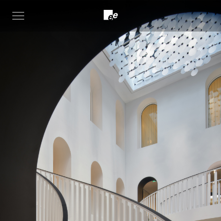
Stairs
Open
|
menu
Staircase
design
-
EeStairs