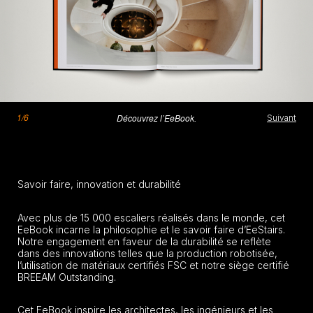
1/6
2/6
3/6
4/6
5/6
6/6
Découvrez l’EeBook.
Découvrez l’EeBook.
Découvrez l’EeBook.
Découvrez l’EeBook.
Découvrez l’EeBook.
Découvrez l’EeBook.
Suivant
Suivant
Suivant
Suivant
Suivant
Suivant
Savoir faire, innovation et durabilité
Avec plus de 15 000 escaliers réalisés dans le monde, cet
EeBook incarne la philosophie et le savoir faire d’EeStairs.
Notre engagement en faveur de la durabilité se reflète
dans des innovations telles que la production robotisée,
l’utilisation de matériaux certifiés FSC et notre siège certifié
BREEAM Outstanding.
Cet EeBook inspire les architectes, les ingénieurs et les