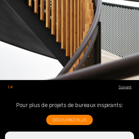
1/4
2/4
3/4
4/4
Suivant
Suivant
Suivant
Suivant
Pour plus de projets de bureaux inspirants:
DÉCOUVREZ PLUS