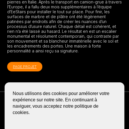
pierres en Italie. Après le transport en camion-grue à travers
l’Europe, il a fallu deux mois supplémentaires à l’équipe
d’EeStairs pour installer le tout sur place. Pour finir, les
surfaces de marbre et de plâtre ont été légèrement
patinées par endroits afin de créer les nuances d’un
processus d’usure naturel. Chaque détail est cohérent, et
rien n’a été laissé au hasard. Le résultat en est un escalier
monumental et résolument contemporain, qui contraste par
son mouvement et sa blancheur immatérielle avec le sol et
les encadrements des portes. Une maison à forte
personnalité a ainsi reçu sa signature.
PAGE PROJET
Nous utilisons des cookies pour améliorer votre
RECEVOIR LA NEWSLETTER
expérience sur notre site. En continuant à
BLOG
naviguer, vous acceptez notre politique de
cookies.
PARTAGER
GA
GA
GA
GA
GA
NAAR
NAAR
NAAR
NAAR
NAAR
DE
DE
DE
DE
DE