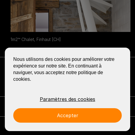
1m2™ Chalet, Finhaut [CH]
Nous utilisons des cookies pour améliorer votre
RECEVOIR LA NEWSLETTER
expérience sur notre site. En continuant à
BLOG
naviguer, vous acceptez notre politique de
cookies.
PARTAGER
GA
GA
GA
GA
GA
NAAR
NAAR
NAAR
NAAR
NAAR
DE
DE
DE
DE
DE
FACEBOOK
YOUTUBE
LINKEDIN
PINTEREST
INSTA
Paramètres des cookies
PAGINA
PAGINA
PAGINA
PAGINA
PAGINA
VAN
VAN
VAN
VAN
VAN
Contact: EeStairs
+1 (226) 381 0111
info@eestairs.com
EESTAIRS
EESTAIRS
EESTAIRS
EESTAIRS
EESTAI
Accepter
Legal
Press
© 2026 EeStairs.