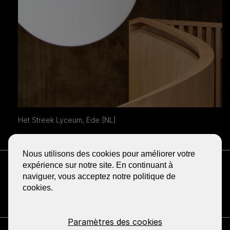
Het Streek Lyceum, Ede [NL]
Nous utilisons des cookies pour améliorer votre
RECEVOIR LA NEWSLETTER
expérience sur notre site. En continuant à
BLOG
naviguer, vous acceptez notre politique de
cookies.
PARTAGER
GA
GA
GA
GA
GA
NAAR
NAAR
NAAR
NAAR
NAAR
DE
DE
DE
DE
DE
FACEBOOK
YOUTUBE
LINKEDIN
PINTEREST
INSTA
Paramètres des cookies
PAGINA
PAGINA
PAGINA
PAGINA
PAGINA
VAN
VAN
VAN
VAN
VAN