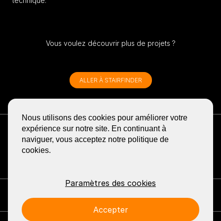
technique.
Vous voulez découvrir plus de projets ?
ALLER À STAIRFINDER
Nous utilisons des cookies pour améliorer votre
RECEVOIR LA NEWSLETTER
expérience sur notre site. En continuant à
BLOG
naviguer, vous acceptez notre politique de
cookies.
PARTAGER
GA
GA
GA
GA
GA
NAAR
NAAR
NAAR
NAAR
NAAR
DE
DE
DE
DE
DE
FACEBOOK
YOUTUBE
LINKEDIN
PINTEREST
INSTA
Paramètres des cookies
PAGINA
PAGINA
PAGINA
PAGINA
PAGINA
VAN
VAN
VAN
VAN
VAN
Entrer en contact: EeStairs
+1 (226) 381 0111
info@eestairs.com
EESTAIRS
EESTAIRS
EESTAIRS
EESTAIRS
EESTAI
Accepter