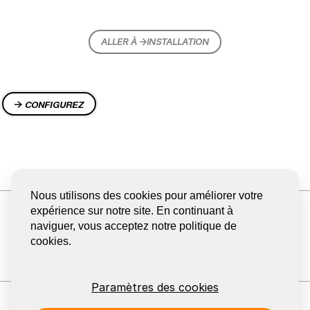
ALLER À
INSTALLATION
CONFIGUREZ
Nous utilisons des cookies pour améliorer votre
RECEVOIR LA NEWSLETTER
expérience sur notre site. En continuant à
BLOG
naviguer, vous acceptez notre politique de
cookies.
PARTAGER
GA
GA
GA
GA
GA
NAAR
NAAR
NAAR
NAAR
NAAR
DE
DE
DE
DE
DE
FACEBOOK
YOUTUBE
LINKEDIN
PINTEREST
INSTA
Paramètres des cookies
PAGINA
PAGINA
PAGINA
PAGINA
PAGINA
VAN
VAN
VAN
VAN
VAN
Contact: EeStairs
+1 (226) 381 0111
info@eestairs.com
EESTAIRS
EESTAIRS
EESTAIRS
EESTAIRS
EESTAI